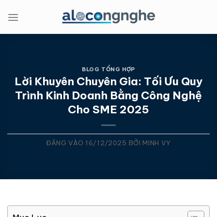
Bỏ
qua
nội
dung
BLOG TỔNG HỢP
Lời Khuyên Chuyên Gia: Tối Ưu Quy
Trình Kinh Doanh Bằng Công Nghệ
Cho SME 2025
ĐĂNG VÀO
16/12/2025
BỞI
MINH VY