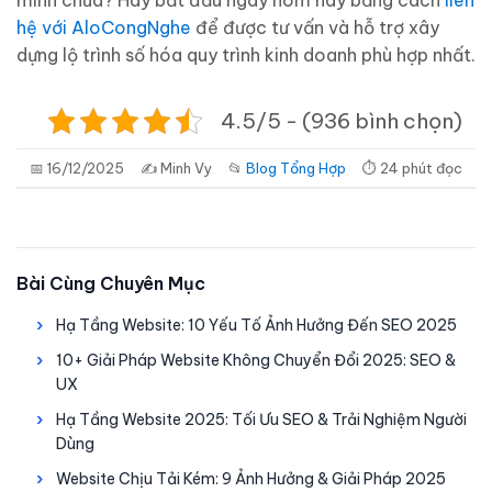
mình chưa? Hãy bắt đầu ngay hôm nay bằng cách
liên
hệ với AloCongNghe
để được tư vấn và hỗ trợ xây
dựng lộ trình số hóa quy trình kinh doanh phù hợp nhất.
4.5/5 - (936 bình chọn)
📅 16/12/2025
✍️ Minh Vy
📂
Blog Tổng Hợp
⏱ 24 phút đọc
Bài Cùng Chuyên Mục
Hạ Tầng Website: 10 Yếu Tố Ảnh Hưởng Đến SEO 2025
10+ Giải Pháp Website Không Chuyển Đổi 2025: SEO &
UX
Hạ Tầng Website 2025: Tối Ưu SEO & Trải Nghiệm Người
Dùng
Website Chịu Tải Kém: 9 Ảnh Hưởng & Giải Pháp 2025