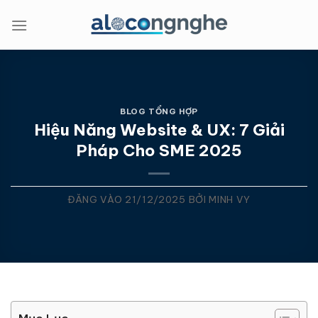
Bỏ
qua
nội
dung
BLOG TỔNG HỢP
Hiệu Năng Website & UX: 7 Giải
Pháp Cho SME 2025
ĐĂNG VÀO
21/12/2025
BỞI
MINH VY