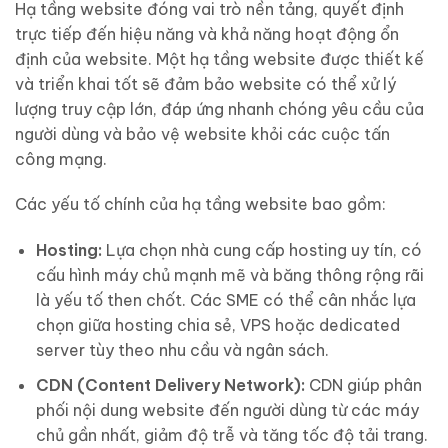
Hạ tầng website đóng vai trò nền tảng, quyết định
trực tiếp đến hiệu năng và khả năng hoạt động ổn
định của website. Một hạ tầng website được thiết kế
và triển khai tốt sẽ đảm bảo website có thể xử lý
lượng truy cập lớn, đáp ứng nhanh chóng yêu cầu của
người dùng và bảo vệ website khỏi các cuộc tấn
công mạng.
Các yếu tố chính của hạ tầng website bao gồm:
Hosting:
Lựa chọn nhà cung cấp hosting uy tín, có
cấu hình máy chủ mạnh mẽ và băng thông rộng rãi
là yếu tố then chốt. Các SME có thể cân nhắc lựa
chọn giữa hosting chia sẻ, VPS hoặc dedicated
server tùy theo nhu cầu và ngân sách.
CDN (Content Delivery Network):
CDN giúp phân
phối nội dung website đến người dùng từ các máy
chủ gần nhất, giảm độ trễ và tăng tốc độ tải trang.