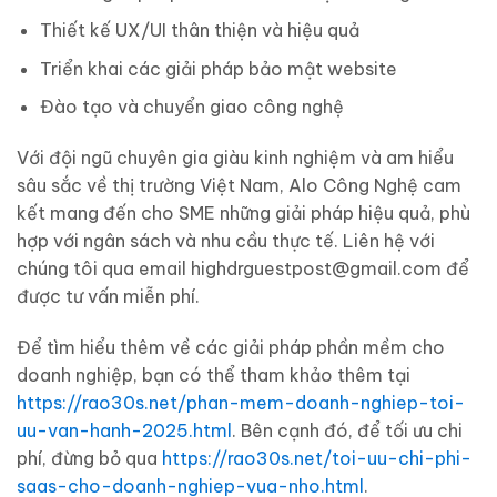
Thiết kế UX/UI thân thiện và hiệu quả
Triển khai các giải pháp bảo mật website
Đào tạo và chuyển giao công nghệ
Với đội ngũ chuyên gia giàu kinh nghiệm và am hiểu
sâu sắc về thị trường Việt Nam, Alo Công Nghệ cam
kết mang đến cho SME những giải pháp hiệu quả, phù
hợp với ngân sách và nhu cầu thực tế. Liên hệ với
chúng tôi qua email
highdrguestpost@gmail.com
để
được tư vấn miễn phí.
Để tìm hiểu thêm về các giải pháp phần mềm cho
doanh nghiệp, bạn có thể tham khảo thêm tại
https://rao30s.net/phan-mem-doanh-nghiep-toi-
uu-van-hanh-2025.html
. Bên cạnh đó, để tối ưu chi
phí, đừng bỏ qua
https://rao30s.net/toi-uu-chi-phi-
saas-cho-doanh-nghiep-vua-nho.html
.