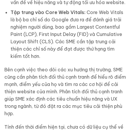
vấn đề về hiệu năng và tự động tối ưu hóa website.
Tập trung vào Core Web Vitals:
Core Web Vitals
là bộ ba chỉ số do Google đưa ra để đánh giá trải
nghiệm người dùng, bao gồm Largest Contentful
Paint (LCP), First Input Delay (FID) và Cumulative
Layout Shift (CLS). Các SME cần tập trung cải
thiện các chỉ số này để đạt được thứ hạng tìm
kiếm tốt hơn.
Bên cạnh việc theo dõi các xu hướng thị trường, SME
cũng cần phân tích đối thủ cạnh tranh để hiểu rõ điểm
mạnh, điểm yếu của họ và tìm ra các cơ hội để cải
thiện website của mình. Phân tích đối thủ cạnh tranh
giúp SME xác định các tiêu chuẩn hiệu năng và UX
trong ngành, từ đó đặt ra các mục tiêu cải thiện phù
hợp.
Tính đến thời điểm hiện tại, chưa có dữ liệu cụ thể về