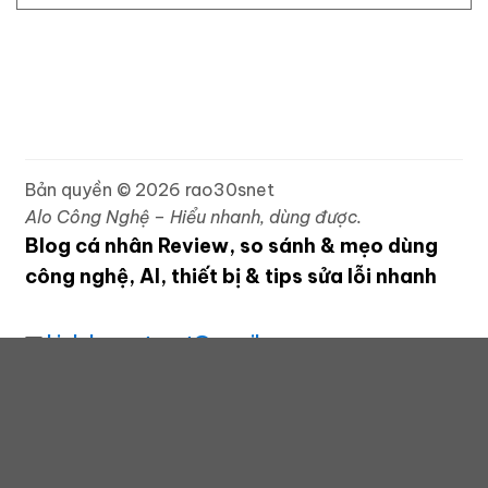
Bản quyền © 2026 rao30snet
Alo Công Nghệ – Hiểu nhanh, dùng được.
Blog cá nhân Review, so sánh & mẹo dùng
công nghệ, AI, thiết bị & tips sửa lỗi nhanh
highdrguestpost@gmail.com
rao30snet (https://rao30s.net) là trang chia sẻ kiến
thức công nghệ bằng tiếng Việt, giúp bạn hiểu nhanh
và áp dụng được ngay. Chúng tôi tập trung vào ba
giá trị: dễ hiểu, thiết thực và minh bạch. Nội dung
bao gồm AI & tự động hóa, di động & phụ kiện,