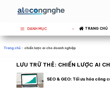
Bỏ
qua
nội
dung
TRANG CHỦ
DANH MỤC
Trang chủ
-
chiến lược ai cho doanh nghiệp
LƯU TRỮ THẺ:
CHIẾN LƯỢC AI C
SEO & GEO: Tối ưu hóa công c