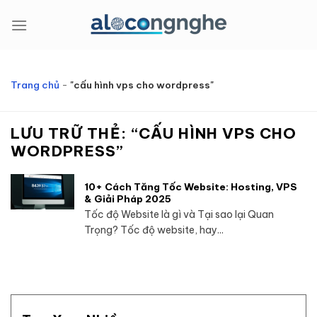
Bỏ
qua
nội
dung
Trang chủ
-
"cấu hình vps cho wordpress"
LƯU TRỮ THẺ:
“CẤU HÌNH VPS CHO
WORDPRESS”
10+ Cách Tăng Tốc Website: Hosting, VPS
& Giải Pháp 2025
Tốc độ Website là gì và Tại sao lại Quan
Trọng? Tốc độ website, hay...